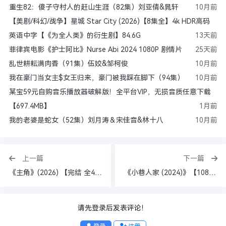
重生82：傻子守村人的赶山生涯（82集）刘亚倩&晁轩
10月前
【美剧/科幻/战争】星城 Star City (2026)【8集全】4k HDR高码
英语中字【《为全人类》的衍生剧】84.6G
13天前
菲律宾电影《护士阿比》Nurse Abi 2024 1080P 剧情片
25天前
乱世耕耘满肉香（91集）伍姣&邹柯俊
10月前
我在豪门当女主$女王归来，豪门被我踩在脚下（94集）
10月前
某宝59元自购音乐播放器破解版！全平台VIP，无损音质任意下载
【697.4MB】
1月前
我的老婆是蛇女（52集）刘月涛＆宋佳音&林十八
10月前
上一篇
下一篇
《主角》(2026) 【完结 全48集】【4K SDR 超高清】【内置中文字幕】【2.6G左右/集】【张嘉益/刘浩存】
《小巷人家 (2024)》【1080P + 4K HDR】【国语中字】【全40集】【158G】
请先登录后发表评论！