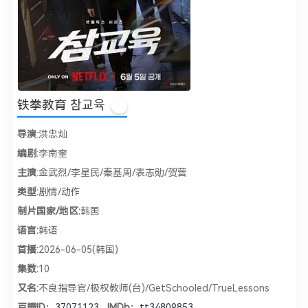
铁拳教育 참교육
分
导演
:洪忠灿
编剧
:李南奎
主演
:金武烈/李星民/秦基周/表志勋/贺营
类型:
剧情/动作
制片国家/地区:
韩国
语言:
韩语
首播:
2026-06-05(韩国)
集数:
10
又名:
不良指导官/极权教师(台)/GetSchooled/TrueLessons
豆瓣ID：
37071123
IMDb：
tt34809853