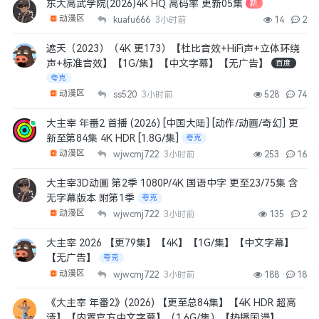
东大高武学院(2026)4K HQ 高码率 更新05集
新
动漫区
kuafu666
3小时前
14
2
遮天（2023）（4K 更173）【杜比音效+HiFi声+立体环绕
声+标准音效】【1G/集】【中文字幕】【无广告】
百度
夸克
动漫区
ss520
3小时前
528
74
大主宰 年番2 首播 (2026) [中国大陆] [动作/动画/奇幻] 更
新至第84集 4K HDR [1.8G/集]
夸克
动漫区
wjwcmj722
3小时前
253
16
大主宰3D动画 第2季 1080P/4K 国语中字 更至23/75集 含
无字幕版本 附第1季
夸克
动漫区
wjwcmj722
3小时前
135
2
大主宰 2026 【更79集】【4K】【1G/集】【中文字幕】
【无广告】
夸克
动漫区
wjwcmj722
3小时前
188
18
《大主宰 年番2》(2026) 【更至总84集】【4K HDR 超高
清】【内置官方中文字幕】（1.6G/集）【热播国漫】