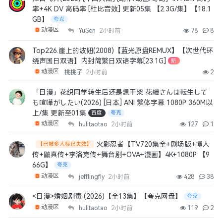
率+4K DV 高码率 [杜比音效] 更新05集 【2.3G/集】【18.1
GB】
夸克
动漫区
YuSen
2小时前
78
8
Top226.崖上的波妞(2008)【蓝光原盘REMUX】【次世代环
绕声国日双语】内封简繁日双语字幕[23.1G]
新
动漫区
桃桃子
2小时前
2
「日漫」花织同学转生后还是想干架 花織さんは転生して
も喧嘩がしたい(2026) [日本] ANI 繁体字幕 1080P 360M以
上/集 更新至01集
百度
夸克
动漫区
hulitaotao
2小时前
127
1
火影忍者【TV720集全+剧场版+博人
【已被多人标记失效】
传+鼬真传+李洛克传+舞台剧+OVA+漫画】4K+1080P 【9
66G】
夸克
动漫区
jefflingfly
2小时前
428
38
<日漫>婚姻剧毒 (2026)【全13集】【夸克网盘】
夸克
动漫区
hulitaotao
2小时前
119
2