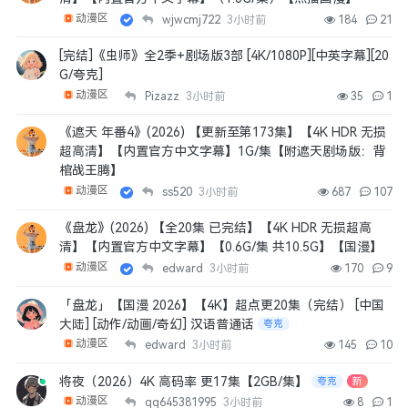
动漫区
wjwcmj722
3小时前
184
21
[完结]《虫师》全2季+剧场版3部 [4K/1080P][中英字幕][20
G/夸克]
动漫区
Pizazz
3小时前
35
1
《遮天 年番4》(2026) 【更新至第173集】【4K HDR 无损
超高清】【内置官方中文字幕】1G/集【附遮天剧场版：背
棺战王腾】
动漫区
ss520
3小时前
687
107
《盘龙》(2026) 【全20集 已完结】【4K HDR 无损超高
清】【内置官方中文字幕】【0.6G/集 共10.5G】【国漫】
动漫区
edward
3小时前
170
9
「盘龙」【国漫 2026】【4K】超点更20集（完结） [中国
大陆] [动作/动画/奇幻] 汉语普通话
夸克
动漫区
edward
3小时前
145
10
将夜（2026）4K 高码率 更17集【2GB/集】
夸克
新
动漫区
qq645381995
3小时前
8
1