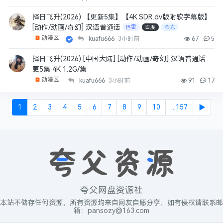
择日飞升(2026) 【更新5集】【4K.SDR.dv版附软字幕版】
[动作/动画/奇幻] 汉语普通话
迅雷
百度
夸克
动漫区
kuafu666
3小时前
67
5
择日飞升(2026) [中国大陆] [动作/动画/奇幻] 汉语普通话
更5集 4K 1.2G/集
动漫区
kuafu666
3小时前
91
17
1
2
3
4
5
6
7
8
9
10
...157
▶
夸父网盘资源社
本站不储存任何资源，所有资源均来自网友自愿分享，如有侵权请联系邮
箱：pansozy@163.com