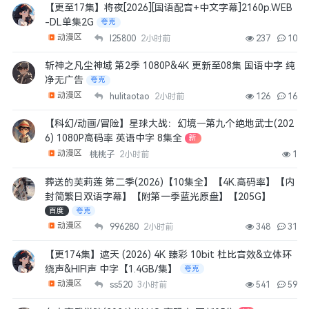
【更至17集】将夜[2026][国语配音+中文字幕]2160p.WEB
-DL单集2G
夸克
动漫区
l25800
2小时前
237
10
斩神之凡尘神域 第2季 1080P&4K 更新至08集 国语中字 纯
净无广告
夸克
动漫区
hulitaotao
2小时前
126
16
【科幻/动画/冒险】星球大战：幻境—第九个绝地武士(202
6) 1080P高码率 英语中字 8集全
新
动漫区
桃桃子
2小时前
1
葬送的芙莉莲 第二季(2026)【10集全】【4K.高码率】【内
封简繁日双语字幕】【附第一季蓝光原盘】【205G】
百度
夸克
动漫区
996280
2小时前
348
31
【更174集】遮天 (2026) 4K 臻彩 10bit 杜比音效&立体环
绕声&HIFI声 中字【1.4GB/集】
夸克
动漫区
ss520
3小时前
541
59