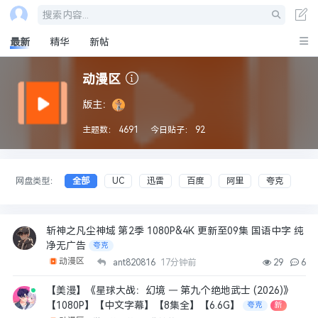
搜索内容...
最新
精华
新帖
动漫区
版主：
主题数：
4691
今日贴子：
92
网盘类型：
全部
UC
迅雷
百度
阿里
夸克
斩神之凡尘神域 第2季 1080P&4K 更新至09集 国语中字 纯
净无广告
夸克
动漫区
ant820816
17分钟前
29
6
【美漫】《星球大战：幻境 — 第九个绝地武士 (2026)》
【1080P】【中文字幕】【8集全】【6.6G】
夸克
新