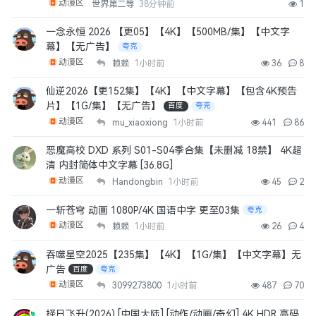
动漫区
世界第二等
38分钟前
1
一念永恒 2026 【更05】【4K】【500MB/集】【中文字
幕】【无广告】
夸克
动漫区
赖赖
1小时前
36
8
仙逆2026【更152集】【4K】【中文字幕】【包含4K预告
片】【1G/集】【无广告】
百度
夸克
动漫区
mu_xiaoxiong
1小时前
441
86
恶魔高校 DXD 系列 S01-S04季合集【未删减 18禁】 4K超
清 内封简体中文字幕 [36.8G]
动漫区
Handongbin
1小时前
45
2
一斩苍穹 动画 1080P/4K 国语中字 更至03集
夸克
动漫区
赖赖
1小时前
26
4
吞噬星空2025【235集】【4K】【1G/集】【中文字幕】无
广告
百度
夸克
动漫区
3099273800
1小时前
487
70
择日飞升(2026) [中国大陆] [动作/动画/奇幻] 4K HDR 高码