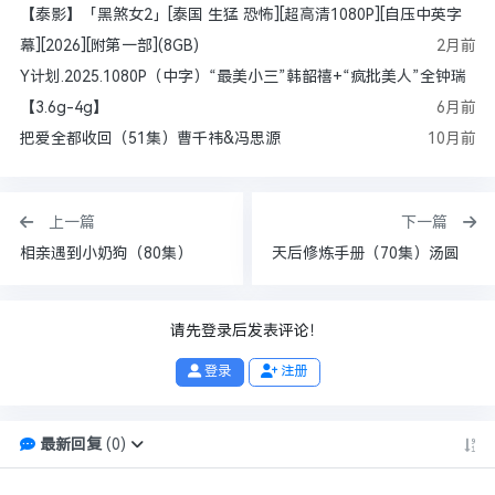
【泰影】「黑煞女2」[泰国 生猛 恐怖][超高清1080P][自压中英字
幕][2026][附第一部](8GB)
2月前
Y计划.2025.1080P（中字）“最美小三”韩韶禧+“疯批美人”全钟瑞
【3.6g-4g】
6月前
把爱全都收回（51集）曹千祎&冯思源
10月前
上一篇
下一篇
相亲遇到小奶狗（80集）
天后修炼手册（70集）汤圆
请先登录后发表评论！
登录
注册
最新回复
(
0
)