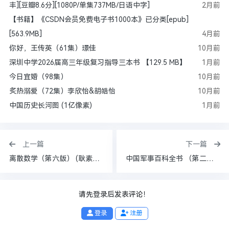
丰][豆瓣8.6分][1080P/单集737MB/日语中字]
2月前
【书籍】《CSDN会员免费电子书1000本》已分类[epub]
[563.9MB]
4月前
你好，王传英（61集）璟佳
10月前
深圳中学2026届高三年级复习指导三本书 【129.5 MB】
1月前
今日宜婚（98集）
10月前
炙热溺爱（72集）李欣怡&胡皓怡
10月前
中国历史长河图 (1亿像素)
1月前
上一篇
下一篇
离散数学（第六版） (耿素云 屈婉玲 张立昂)
中国军事百科全书 （第二版） 军事地理 学科分册_p150
请先登录后发表评论！
登录
注册