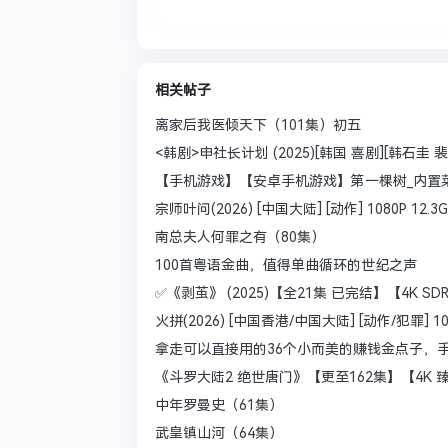
相关帖子
离家后我医倾天下（101集）初五
<韩剧>申社长计划 (2025)[韩国 喜剧][韩石圭 裴贤
【手机游戏】【安卓手机游戏】第一棵树_内置菜单1
宗师叶问(2026) [中国大陆] [动作] 1080P 12.3G
南总夫人何罪之有（80集）
100首粤语金曲，值得单曲循环的世纪之声
✅《剥茧》 (2025)【全21集 已完结】【4K 
火拼(2026) [中国香港/中国大陆] [动作/犯罪] 108
拿走可以直接用的36个小而美的赚钱金点子，手
《斗罗大陆2 绝世唐门》【更至162集】【4K 
中年罗曼史（61集）
武皇镇山河（64集）