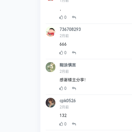
1月前
，
0
736708293
2月前
666
0
糊涂慎言
2月前
感谢楼主分享！
0
cpk0526
2月前
132
0