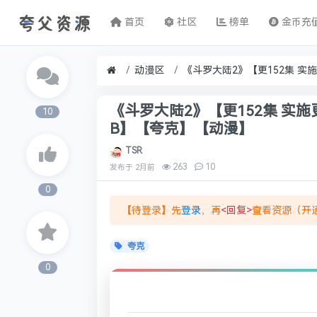
首页
社区
榜单
金币充
动漫区
《斗罗大陆2》【更152集 实施更新】2
10
B】【夸克】【动漫】
TSR
263
10
发布于
2月前
0
【待登录】先
登录
，再
<回复>
查看资源（开通
夸克
0