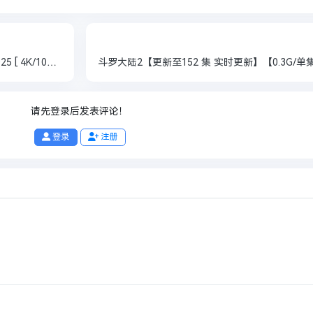
《星辰变第六季》【更2集付前面 实施更新】2025 [ 4K/1080p ] [ 中英字幕]【单集0.1GB/共10GB】【夸克】【动漫】
请先登录后发表评论！
登录
注册