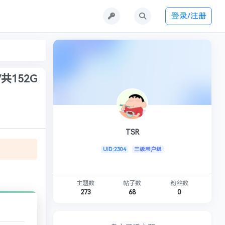
登录/注册
/共152G
TSR
UID:2304
三级用户组
主题数
帖子数
粉丝数
273
68
0