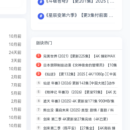
《斗破苍穹》【更201集】2025 [ 4K/1080p ] [ 中英字幕]【单集1GB/共10GB】【夸克】【动漫】
#
《星辰变第六季》【更3集付前面 实施更新】2025 [ 4K/1080p ] [ 中英字幕]【单集0.1GB/共10GB】【夸克】【动漫】
#
10月前
版块热门
10月前
24天前
1
完美世界 (2021)【更新225集】【4K 臻彩MAX
3天前
2
日本禁限制级动漫《女神宿舍的管理员》【10集
& 杜比DDP2.0】【单集1.8GB】
10月前
3
《仙逆》【更132集】2025 [ 4K/1080p ] [ 中英
全】 (2021) [日本] [喜剧 / 动画 / 情色] 日语 / 6.5 高
2月前
4
仙逆 年番3 (2026) 更新143集 [中国大陆] [动作
字幕]【单集1GB/共132GB】【百度+夸克】【动
分【单集500M】
7月前
5
《牧神记 年番3》 (2026) 【更至93集】【4K 无
/ 动画 / 奇幻 / 古装] 汉语普通话 / 暂无 高分
漫】
5月前
6
遮天 年番3 (2025) 4K 更新至171集 900MB/集
2月前
损超清】【内置官方中文字幕】【2.7G/集】【热播
1月前
7
熊出没·重启未来 (2025) 类型: 剧情 / 喜剧 / 科
国漫】又名:牧神记第53-104集
10月前
8
剑来 第二季 4K更新至27集完结（4K已更）
幻 / 动画 熊大、熊二、光头强意外地和来自未来世
10月前
9
剑来第二季（陈平安）【27集全】【4K高码 臻
界的小亮一起穿越到100年后：世界发生巨大灾变