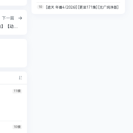
10
[遮天 年番4 (2026)] [更至171集] [无广纯净版]
彩】【纯净无广】【战斗、奇幻、冒险】 汉语普通话
[4K/HiFi2.0/均集1G] [附剧场]
下一篇
斗罗大陆2【更新至152 集 实时更新】【0.3G/单集】【动漫】【百度】
11
楼
10
楼