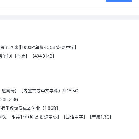
圣 李来][1080P/单集4.3GB/韩语中字]
.0【夸克】【434.8 MB】
SDR 超高清】（内置官方中文字幕）共15.6G
0P 3.3G
把手教你低成本创业【1.8GB】
臻彩.】 附第1季+剧场 剑道尘心】【国语中字】【单集1.3G】