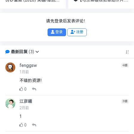
伪钞重案 (2026) 吴樾/谭凯 内嵌简英 4K高码
❤️【马东锡硬核犯罪动作片】邻里的人们Ordinary People【2018】BD1080P [中文字幕] [4.9G]
请先登录后发表评论！
登录
注册
最新回复
(
3
)
fenggsw
4
楼
1月前
不错的资源！
0
江彦曦
3
楼
2月前
1
0