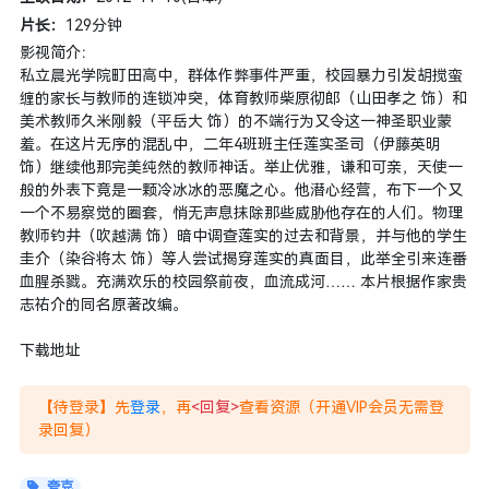
片长：
129分钟
影视简介：
私立晨光学院町田高中，群体作弊事件严重，校园暴力引发胡搅蛮
缠的家长与教师的连锁冲突，体育教师柴原彻郎（山田孝之 饰）和
美术教师久米刚毅（平岳大 饰）的不端行为又令这一神圣职业蒙
羞。在这片无序的混乱中，二年4班班主任莲实圣司（伊藤英明
饰）继续他那完美纯然的教师神话。举止优雅，谦和可亲，天使一
般的外表下竟是一颗冷冰冰的恶魔之心。他潜心经营，布下一个又
一个不易察觉的圈套，悄无声息抹除那些威胁他存在的人们。物理
教师钓井（吹越满 饰）暗中调查莲实的过去和背景，并与他的学生
圭介（染谷将太 饰）等人尝试揭穿莲实的真面目，此举全引来连番
血腥杀戮。充满欢乐的校园祭前夜，血流成河…… 本片根据作家贵
志祐介的同名原著改编。
下载地址
【待登录】先
登录
，再
<回复>
查看资源（开通VIP会员无需登
录回复）
夸克