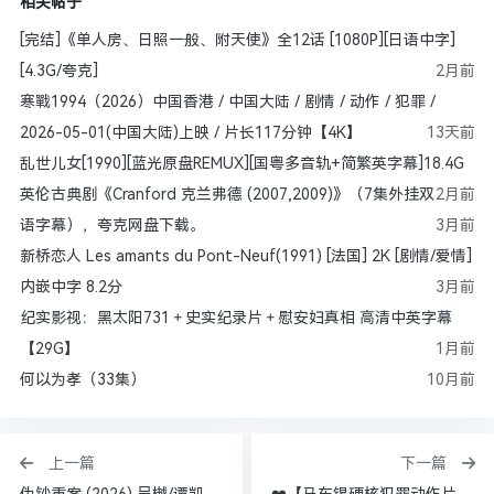
相关帖子
[完结]《单人房、日照一般、附天使》全12话 [1080P][日语中字]
[4.3G/夸克]
2月前
寒戰1994（2026）中国香港 / 中国大陆 / 剧情 / 动作 / 犯罪 /
2026-05-01(中国大陆)上映 / 片长117分钟【4K】
13天前
乱世儿女[1990][蓝光原盘REMUX][国粤多音轨+简繁英字幕]18.4G
英伦古典剧《Cranford 克兰弗德 (2007,2009)》（7集外挂双
2月前
语字幕），夸克网盘下载。
3月前
新桥恋人 Les amants du Pont-Neuf(1991) [法国] 2K [剧情/爱情]
内嵌中字 8.2分
3月前
纪实影视：黑太阳731＋史实纪录片＋慰安妇真相 高清中英字幕
【29G】
1月前
何以为孝（33集）
10月前
上一篇
下一篇