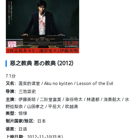
恶之教典 悪の教典 (2012)
7.1
分
又名：
莲实的课堂 / Aku no kyôten / Lesson of the Evil
导演：
三池崇史
主演：
伊藤英明 / 二阶堂富美 / 染谷将太 / 林遣都 / 浅香航大 / 水
野绘梨奈 / 山田孝之 / 平岳大 / 吹越满
类型：
惊悚
制片国家/地区：
日本
语言：
日语
上映日期：
2012-11-10(日本)