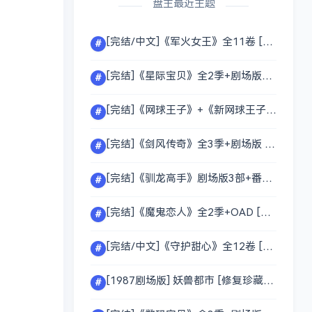
盘主最近主题
[完结/中文]《军火女王》全11卷 [MOBI/EPUB][2.06G/夸克]
#
[完结]《星际宝贝》全2季+剧场版3部 [1080P][英语中字][257G/夸克]
#
[完结]《网球王子》+《新网球王子》全系列合集 [1080P][日语中字][122G/夸克]
#
[完结]《剑风传奇》全3季+剧场版 [1080P][日语中字][31.9G/夸克]
#
[完结]《驯龙高手》剧场版3部+番外篇 [1080P][英语中字][15G/夸克]
#
[完结]《魔鬼恋人》全2季+OAD [1080P][日语中字][3.7G/夸克]
#
[完结/中文]《守护甜心》全12卷 [EPUB][附动漫1-3季][96.1G/夸克]
#
[1987剧场版] 妖兽都市 [修复珍藏版][1080P][2.2G/夸克]
#