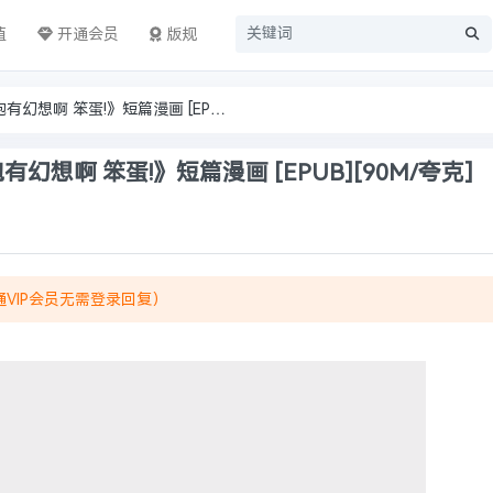
值
开通会员
版规
[完结漫画/中文]《别对前女友抱有幻想啊 笨蛋!》短篇漫画 [EPUB][90M/夸克]
幻想啊 笨蛋!》短篇漫画 [EPUB][90M/夸克]
VIP会员无需登录回复）