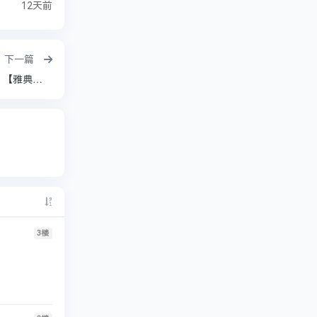
12天前
下一篇
秀人网【过期米线线喵】与神同行主题 【天使？】【雅典娜?】鼻血图【53P 435M】
3
楼