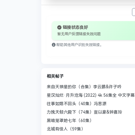
链接状态良好
暂无用户反馈链接失效问题
帮助其他用户识别失效链接。
相关帖子
来自天狼星的你（合集）李云鹏&许子吟
星汉灿烂·月升沧海 (2022) 4k 56集全 中文
往事如烟不回头（40集）冯思源
力挽天倾六殿下（74集）宣以豪&钟嘉玲
黑暗笼罩她七年（60集）
北城有佳人（59集）