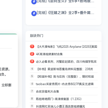
[完结]《数码宝贝》全8季+剧场版+OVA [1080P][国粤日][257G/夸克]
#
[完结]《狂赌之渊》全2季+番外篇：双 [1080][日语中字][附日剧+美剧+剧场版][25.1G/夸克]
#
版块热门
1
【大尺度电影】飞机2025 Airplane (2025)[美国
2
4K高清视频素材合集
大尺度空姐][未删减完整版]
3
必入必看系列，河蟹前赶紧的，四川传媒学院反
4
【补档】爱波斯坦恶魔岛资料完整版：238页
关资源。
差女神（已补档。1.4G大小）
自负。
5
【和谐补档】我与后妈（完整版），随时和谐
PDF绝密文档照片曝光！【41G】，何时和谐不知
6
taobao买家秀照片-内衣秀8027P真实无滤镜
道，反正会很快
，立即删
7
合欢宗福利大合集
8
陈冠希艳照门-高清修复版｛1.23G｝
9
抖音网红呆妹儿小霸王酒店禁视频曝光