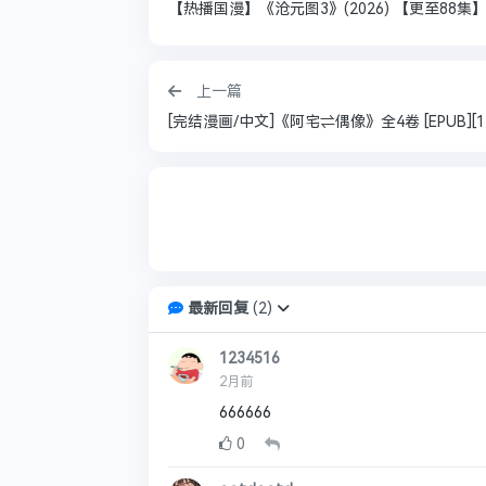
【热播国漫】《沧元图3》(2026) 【更至88集】
上一篇
[完结漫画/中文]《阿宅⇌偶像》全4卷 [EPUB][1
最新回复
(
2
)
1234516
2月前
666666
0