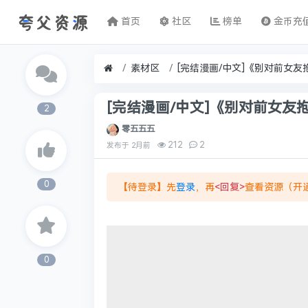
首页
社区
榜单
金币充
素材区
[完结漫画/中文]《别对前女友抱有
2
零五五五
212
2
发布于
2月前
0
【待登录】先
登录
，再
<回复>
查看资源（开通
0