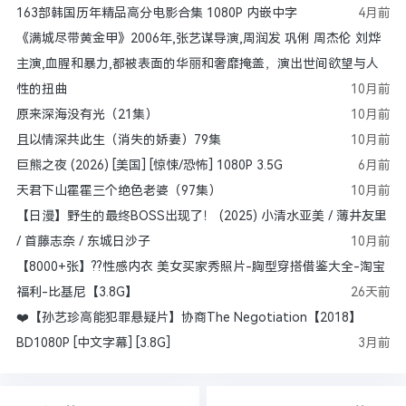
163部韩国历年精品高分电影合集 ​​​1080P 内嵌中字
4月前
《满城尽带黄金甲》2006年,张艺谋导演,周润发 巩俐 周杰伦 刘烨
主演,血腥和暴力,都被表面的华丽和奢靡掩盖，演出世间欲望与人
性的扭曲
10月前
原来深海没有光（21集）
10月前
且以情深共此生（消失的娇妻）79集
10月前
巨熊之夜 (2026) [美国] [惊悚/恐怖] 1080P 3.5G
6月前
天君下山霍霍三个绝色老婆（97集）
10月前
【日漫】野生的最终BOSS出现了！ (2025) 小清水亚美 / 薄井友里
/ 首藤志奈 / 东城日沙子
10月前
【8000+张】??性感内衣 美女买家秀照片-胸型穿搭借鉴大全-淘宝
福利-比基尼【3.8G】
26天前
❤️【孙艺珍高能犯罪悬疑片】协商The Negotiation【2018】
BD1080P [中文字幕] [3.8G]
3月前