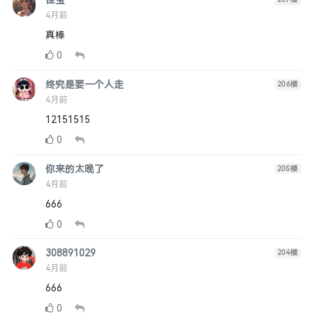
佳宝
4月前
真棒
0
终究是要一个人走
206
楼
4月前
12151515
0
你来的太晚了
205
楼
4月前
666
0
308891029
204
楼
4月前
666
0