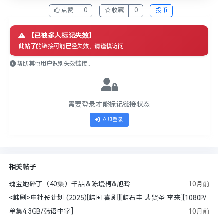
点赞
0
收藏
0
投币
【已被多人标记失效】
此帖子的链接可能已经失效，请谨慎访问
帮助其他用户识别失效链接。
需要登录才能标记链接状态
立即登录
相关帖子
瑰宝她碎了（40集）千喆＆陈墁柯&旭玲
10月前
<韩剧>申社长计划 (2025)[韩国 喜剧][韩石圭 裴贤圣 李来][1080P/
单集4.3GB/韩语中字]
10月前