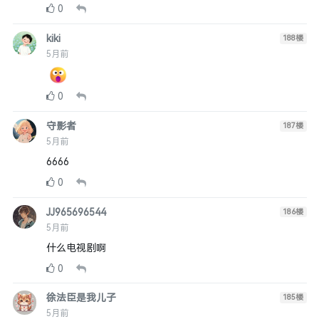
0
kiki
188
楼
5月前
0
守影者
187
楼
5月前
6666
0
JJ965696544
186
楼
5月前
什么电视剧啊
0
徐法臣是我儿子
185
楼
5月前