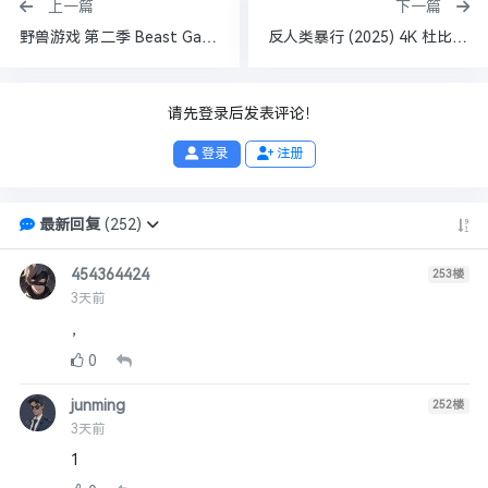
上一篇
下一篇
野兽游戏 第二季 Beast Games Season 2 (2026) 1080P 超清 [更3集] 英语中字
反人类暴行 (2025) 4K 杜比视界p5 高码率 60FPS AAC2.0 内嵌中字 共281g 已刮削
请先登录后发表评论！
登录
注册
最新回复
(
252
)
454364424
253
楼
3天前
，
0
junming
252
楼
3天前
1