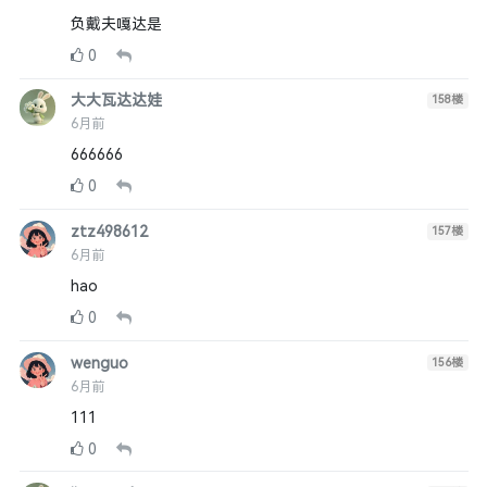
负戴夫嘎达是
0
大大瓦达达娃
158
楼
6月前
666666
0
ztz498612
157
楼
6月前
hao
0
wenguo
156
楼
6月前
111
0