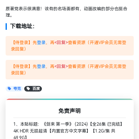
原著党表示很满意！该有的名场面都有，动画改编的部分也挺合
理。
下载地址：
【待登录】先
登录
，再
<回复>
查看资源（开通VIP会员无需登
录回复）
【待登录】先
登录
，再
<回复>
查看资源（开通VIP会员无需登
录回复）
夸克
百度
免责声明
1、本贴标题：《剑来 第一季》 (2024)【全26集 已完结】
4K HDR 无损超清【内置官方中文字幕】【1.2G/集 共
49.9G】