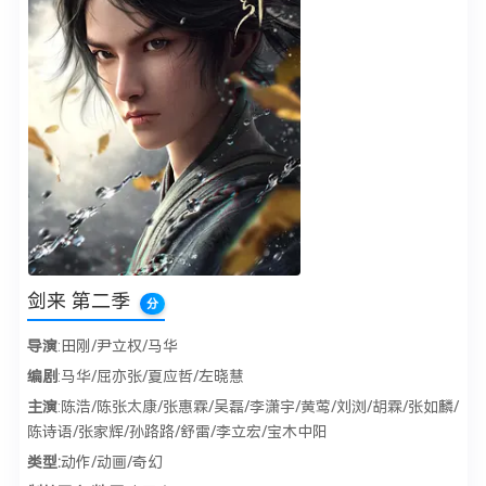
剑来 第二季
分
导演
:田刚/尹立权/马华
编剧
:马华/屈亦张/夏应哲/左晓慧
主演
:陈浩/陈张太康/张惠霖/吴磊/李潇宇/黄莺/刘浏/胡霖/张如麟/
陈诗语/张家辉/孙路路/舒雷/李立宏/宝木中阳
类型:
动作/动画/奇幻