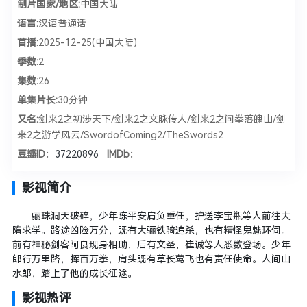
制片国家/地区:
中国大陆
语言:
汉语普通话
首播:
2025-12-25(中国大陆)
季数:
2
集数:
26
单集片长:
30分钟
又名:
剑来2之初涉天下/剑来2之文脉传人/剑来2之问拳落魄山/剑
来2之游学风云/SwordofComing2/TheSwords2
豆瓣ID：
37220896
IMDb：
影视简介
骊珠洞天破碎，少年陈平安肩负重任，护送李宝瓶等人前往大
隋求学。路途凶险万分，既有大骊铁骑追杀，也有精怪鬼魅环伺。
前有神秘剑客阿良现身相助，后有文圣，崔诚等人悉数登场。少年
郎行万里路，挥百万拳，肩头既有草长莺飞也有责任使命。人间山
水郎，踏上了他的成长征途。
影视热评