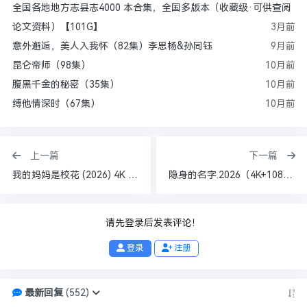
全国各地地方志县志4000 本合集，全国多版本（收藏级·可供查阅
论文资料）【101G】
3月前
意外邂逅，美人入我怀（82集）李思杨&孙同钰
9月前
昆仑帝师（98集）
10月前
腹黑千金的秘密（35集）
10月前
缚他情深时（67集）
10月前
上一篇
下一篇
我的妈妈是校花 (2026) 4K 更至24集完结 开心麻花出品 [喜剧 奇幻][邓恩熙 蒋龙 刘琳 刘些宁] 汉语普通话7.2分
隐身的名字.2026（4K+1080P）国语中字【更新中】倪妮+闫妮+[单集283.8mb-2.7g]
请先登录后发表评论！
登录
注册
最新回复
(
552
)