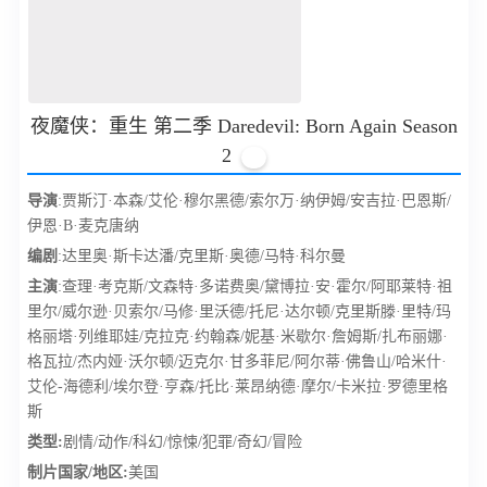
夜魔侠：重生 第二季 Daredevil: Born Again Season
2
分
导演
:贾斯汀·本森/艾伦·穆尔黑德/索尔万·纳伊姆/安吉拉·巴恩斯/
伊恩·B·麦克唐纳
编剧
:达里奥·斯卡达潘/克里斯·奥德/马特·科尔曼
主演
:查理·考克斯/文森特·多诺费奥/黛博拉·安·霍尔/阿耶莱特·祖
里尔/威尔逊·贝索尔/马修·里沃德/托尼·达尔顿/克里斯滕·里特/玛
格丽塔·列维耶娃/克拉克·约翰森/妮基·米歇尔·詹姆斯/扎布丽娜·
格瓦拉/杰内娅·沃尔顿/迈克尔·甘多菲尼/阿尔蒂·佛鲁山/哈米什·
艾伦-海德利/埃尔登·亨森/托比·莱昂纳德·摩尔/卡米拉·罗德里格
斯
类型:
剧情/动作/科幻/惊悚/犯罪/奇幻/冒险
制片国家/地区:
美国