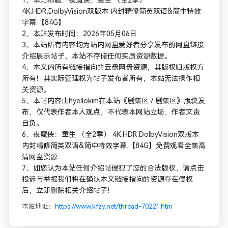
1、本贴标题：夜魔侠：重生 （全2季）
4K.HDR.DolbyVision双版本 内封精修简英双语&简中特效
字幕.【84G】
2、本贴发布时间：2026年05月06日
3、本站所有内容均为站内网盘爱好者分享发布的网盘链接
介绍展示帖子，本站不存储任何实质资源数据。
4、本文内所有链接指向的云盘网盘资源，其版权归版权方
所有！其实际管理权为帖子发布者所有，本站无法操作相
关资源。
5、本帖内容由hyellokim在本站《剧集区 / 剧集区》版块发
布，仅代表作者本人观点，不代表本网站立场，作者文责
自负。
6、夜魔侠：重生 （全2季） 4K.HDR.DolbyVision双版本
内封精修简英双语&简中特效字幕.【84G】免费观看全集高
清网盘资源
7、如您认为本站任何介绍帖侵犯了您的合法版权，请点击
投诉与举报我们将在确认本文链接指向的资源存在侵权
后，立即删除相关介绍帖子！
本贴地址：
https://www.kfzy.net/thread-70221.htm