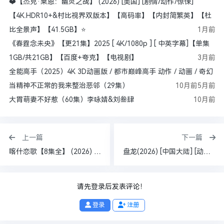
❤️【杰克·莱恩：幽灵之战】 (2026) [美国] [剧情/动作/惊悚]
【4K.HDR10+&村比视界双版本】 【高码率】【内封简繁英】 【杜
比全景声】 【41.5GB】 ⭐
1月前
《春霆念未央》【更21集】2025 [ 4K/1080p ] [ 中英字幕]【单集
1GB/共21GB】【百度+夸克】【电视剧】
3月前
全能高手（2025）4K 3D动画版 / 都市巅峰高手 动作 / 动画 / 奇幻
当精神不正常的我来整治恶邻（29集）
10月前
5月前
大胃萌妻不好惹（60集）李咏婧&刘叁肆
10月前
上一篇
下一篇
喀什恋歌【8集全】 (2026) 4K臻彩国语中字 李兰迪/郭俊辰 【1.5G/集】
盘龙(2026) [中国大陆] [动作/动画/奇幻] 汉语普通话 更至04集（单集0.6G）
请先登录后发表评论！
登录
注册