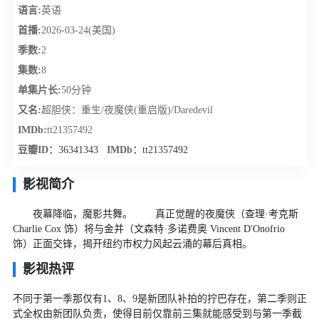
语言:
英语
首播:
2026-03-24(美国)
季数:
2
集数:
8
单集片长:
50分钟
又名:
超胆侠：重生/夜魔侠(重启版)/Daredevil
IMDb:
tt21357492
豆瓣ID：
36341343
IMDb：
tt21357492
影视简介
夜幕降临，魔影共舞。 真正觉醒的夜魔侠（查理·考克斯
Charlie Cox 饰）将与金并（文森特·多诺费奥 Vincent D'Onofrio
饰）正面交锋，揭开纽约市权力风起云涌的幕后真相。
影视热评
不同于第一季那仅有1、8、9是新团队补拍的拧巴存在，第二季则正
式全权由新团队负责，使得目前仅靠前三集就能感受到与第一季截